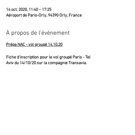
14 oct. 2020, 11:40 – 17:25
Aéroport de Paris-Orly, 94390 Orly, France
À propos de l'événement
Prépa NAC - vol groupé 14.10.20
Fiche d'inscription pour le vol groupé Paris - Tel
Aviv du 14/10/20 sur la compagnie Transavia.
Départ de Paris Orly le 14/10/20 à 11h40,
arrivée à Tel Aviv à 17h25.
Prix: 305 euros
20 kg de bagage enregistré par personne
compris + 10 kg de bagage cabine.
Partager cet événement